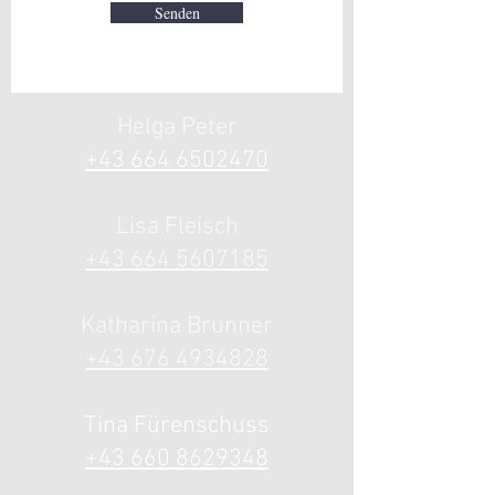
Senden
Helga Peter
+43 664 6502
470
Lisa Fle
isch
+43 664 5607185
Katharina
Brunner
+43 676 4934828
Tina Fürenschuss
+43 660 8629348