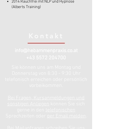
2014 Rauchfrei mit NLP und Hypnose
(Alberts Training)
Kontakt
info@hebammenpraxis.co.at
+43 5572 204700
Sie können uns am Montag und
Donnerstag von 8:30 - 9:30 Uhr
telefonisch erreichen oder persönlich
vorbeikommen.
Bei Fragen, Kursanmeldungen und
sonstigen Anliegen
können Sie sich
gerne in den
telefonischen
Sprechzeiten oder
per Email melden
.
Bei Mailanfragen schreiben Sie uns