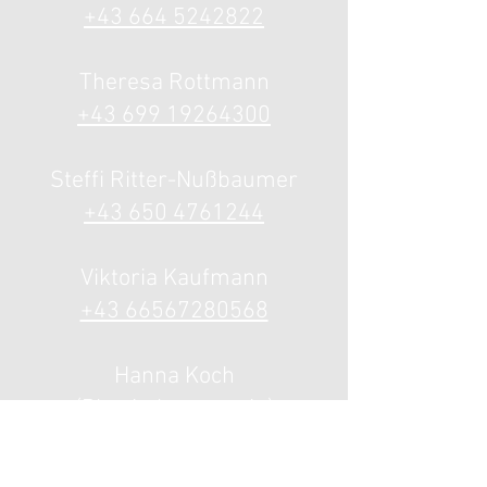
+43 664 5242822
Theresa Rottmann
+43 699 19264300
Steffi Ritter-Nußbaumer
+43 650 4761244
Viktoria Kaufmann
+43 66567280568
Hanna Koch
(Physiotherapeutin)
+43 670 5513140