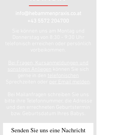
info@hebammenpraxis.co.at
+43 5572 204700
Sie können uns am Montag und
Donnerstag von 8:30 - 9:30 Uhr
telefonisch erreichen oder persönlich
vorbeikommen.
Bei Fragen, Kursanmeldungen und
sonstigen Anliegen
können Sie sich
gerne in den
telefonischen
Sprechzeiten oder
per Email melden
.
Bei Mailanfragen schreiben Sie uns
bitte ihre Telefonnummer, die Adresse
und den errechneten Geburtstermin
bzw. Geburtsdatum Ihres Babys.
Senden Sie uns eine Nachricht