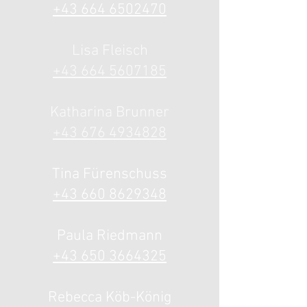
+43 664 6502
470
Lisa Fle
isch
+43 664 5607185
Katharina
Brunner
+43 676 4934828
Tina Fürenschuss
+43 660 8629348
Paula Riedmann
+43 650 3664325
Rebecca Köb-König