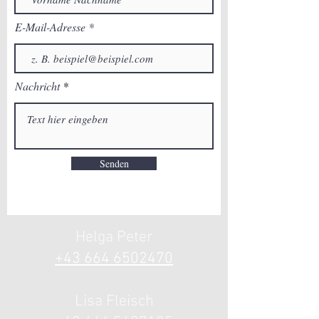
E-Mail-Adresse
Nachricht
Senden
Helga Peter
+43 664 6502
470
Lisa Fle
isch