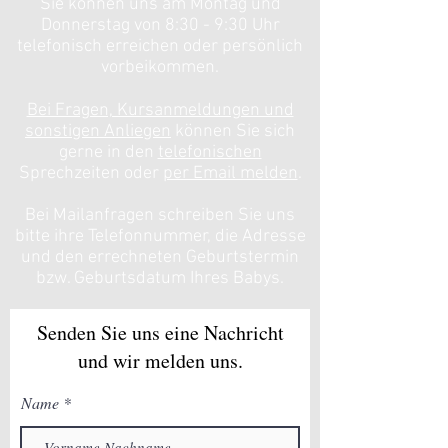
Sie können uns am Montag und
Donnerstag von 8:30 - 9:30 Uhr
telefonisch erreichen oder persönlich
vorbeikommen.
Bei Fragen, Kursanmeldungen und
sonstigen Anliegen
können Sie sich
gerne in den
telefonischen
Sprechzeiten oder
per Email melden
.
Bei Mailanfragen schreiben Sie uns
bitte ihre Telefonnummer, die Adresse
und den errechneten Geburtstermin
bzw. Geburtsdatum Ihres Babys.
Senden Sie uns eine Nachricht
und wir melden uns.
Name