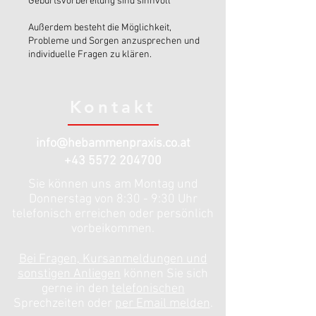
Geburtsvorbereitung sind sinnvoll
Außerdem besteht die Möglichkeit,
Probleme und Sorgen anzusprechen und
individuelle Fragen zu klären.
Kontakt
info@hebammenpraxis.co.at
+43 5572 204700
Sie können uns am Montag und
Donnerstag von 8:30 - 9:30 Uhr
telefonisch erreichen oder persönlich
vorbeikommen.
Bei Fragen, Kursanmeldungen und
sonstigen Anliegen
können Sie sich
gerne in den
telefonischen
Sprechzeiten oder
per Email melden
.