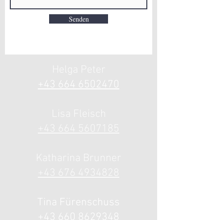
Senden
Helga Peter
+43 664 6502
470
Lisa Fle
isch
+43 664 5607185
Katharina
Brunner
+43 676 4934828
Tina Fürenschuss
+43 660 8629348