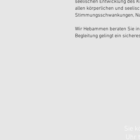
seelischen Entwicklung des K
allen körperlichen und seeli
Stimmungsschwankungen, Na
​Wir Hebammen beraten Sie in
Begleitung gelingt ein sicher
Sie k
Uhr 