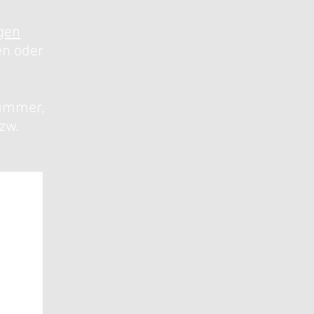
gen
en oder
nummer,
zw.