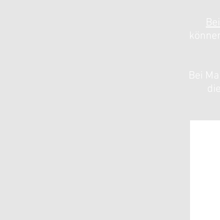
Be
können
Bei Ma
di