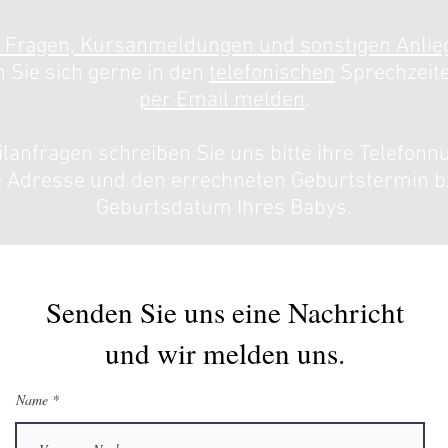
i Fragen, Kursanmeldungen und sonstigen Anlie
 Sie sich gerne in den
telefonischen
Sprechzeit
per Email melden
.
ilanfragen schreiben Sie uns bitte ihre Telefon
e Adresse und den errechneten Geburtstermin b
Geburtsdatum Ihres Babys.
Senden Sie uns eine Nachricht
und wir melden uns.
Name