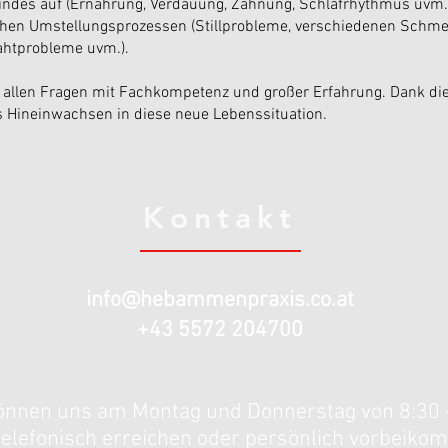
indes auf (Ernährung, Verdauung, Zahnung, Schlafrhythmus uvm.).
schen Umstellungsprozessen (Stillprobleme, verschiedenen Schm
htprobleme uvm.).
 allen Fragen mit Fachkompetenz und großer Erfahrung. Dank di
es Hineinwachsen in diese neue Lebenssituation.
Kontakt
info@hebammenpraxis.co.at
+43 5572 204700
önnen uns am Montag und Donnerstag von 8:30 
telefonisch erreichen oder persönlich vorbeiko