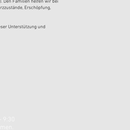
 Den Familien helfen wir bei
erzzustände, Erschöpfung,
eser Unterstützung und
- 9:30
mmen.