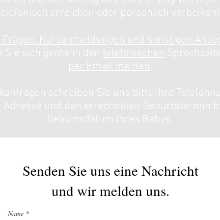
telefonisch erreichen oder persönlich vorbeiko
i Fragen, Kursanmeldungen und sonstigen Anlie
 Sie sich gerne in den
telefonischen
Sprechzeit
per Email melden
.
ilanfragen schreiben Sie uns bitte ihre Telefon
e Adresse und den errechneten Geburtstermin b
Geburtsdatum Ihres Babys.
Senden Sie uns eine Nachricht
und wir melden uns.
Name