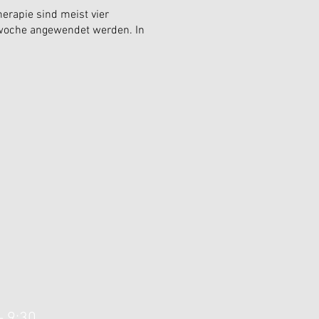
herapie sind meist vier
swoche angewendet werden. In
- 9:30