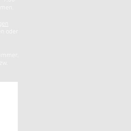
mmen.
gen
en oder
nummer,
zw.