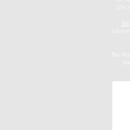
Uhr 
Be
können
Bei Ma
di