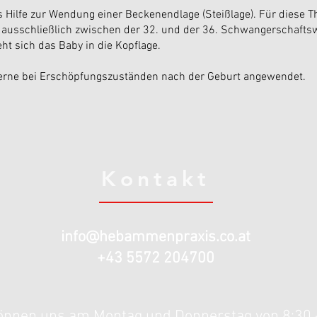
ls Hilfe zur Wendung einer Beckenendlage (Steißlage). Für diese T
f ausschließlich zwischen der 32. und der 36. Schwangerschaft
eht sich das Baby in die Kopflage.
erne bei Erschöpfungszuständen nach der Geburt angewendet.
Kontakt
info@hebammenpraxis.co.at
+43 5572 204700
önnen uns am Montag und Donnerstag von 8:30 