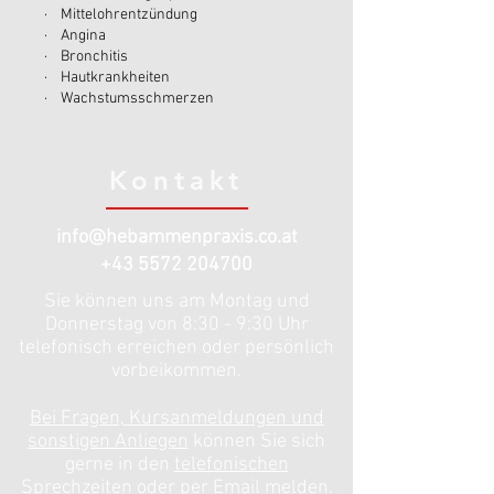
· Mittelohrentzündung
· Angina
· Bronchitis
· Hautkrankheiten
· Wachstumsschmerzen
Kontakt
info@hebammenpraxis.co.at
+43 5572 204700
Sie können uns am Montag und
Donnerstag von 8:30 - 9:30 Uhr
telefonisch erreichen oder persönlich
vorbeikommen.
Bei Fragen, Kursanmeldungen und
sonstigen Anliegen
können Sie sich
gerne in den
telefonischen
Sprechzeiten oder
per Email melden
.