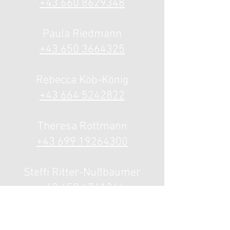
+43 660 8629348
Paula Riedmann
+43 650 3664325
Rebecca Köb-König
+43 664 5242822
Theresa Rottmann
+43 699 19264300
Steffi Ritter-Nußbaumer
+43 650 4761244
Viktoria Kaufmann