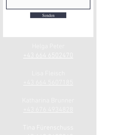
Senden
Helga Peter
+43 664 6502
470
Lisa Fle
isch
+43 664 5607185
Katharina
Brunner
+43 676 4934828
Tina Fürenschuss