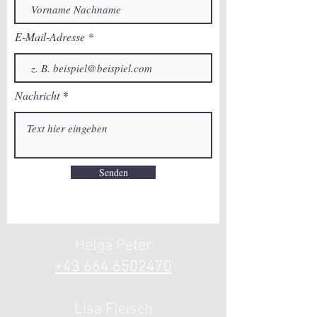
E-Mail-Adresse
Nachricht
Senden
Helga Peter
+43 664 6502
470
Lisa Fle
isch