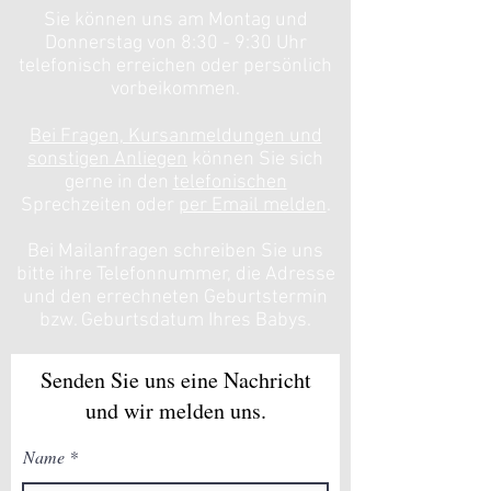
Sie können uns am Montag und
Donnerstag von 8:30 - 9:30 Uhr
telefonisch erreichen oder persönlich
vorbeikommen.
Bei Fragen, Kursanmeldungen und
sonstigen Anliegen
können Sie sich
gerne in den
telefonischen
Sprechzeiten oder
per Email melden
.
Bei Mailanfragen schreiben Sie uns
bitte ihre Telefonnummer, die Adresse
und den errechneten Geburtstermin
bzw. Geburtsdatum Ihres Babys.
Senden Sie uns eine Nachricht
und wir melden uns.
Name